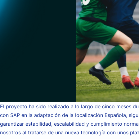
El proyecto ha sido realizado a lo largo de cinco meses du
con SAP en la adaptación de la localización Española,
sigu
garantizar estabilidad, escalabilidad y cumplimiento norma
nosotros al tratarse de una nueva tecnología con unos pl