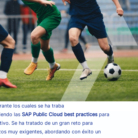
rante los cuales se ha trabajado directamente
iendo las
SAP Public Cloud best practices
para
tivo
.
Se ha tratado de un gran reto para
azos muy exigentes,
abordando con éxito un