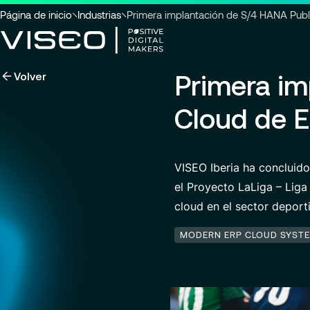
Usted
Página de inicio
Industrias
Primera implantación de S/4 HANA Publi
está
aquí
Volver
Primera im
:
Aprovechando la tecnología
como una poderosa palanca de
Buscar título
Cloud de E
transformación
Ver los servicios
VISEO Iberia ha concluid
el Proyecto LaLiga – Liga
Buscar
perspectivas,
cloud en el sector deport
páginas
de
MODERN ERP CLOUD SYST
noticias
o
documentos