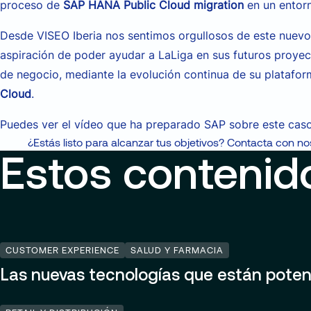
proceso de
SAP HANA Public Cloud migration
en un entor
Desde VISEO Iberia nos sentimos orgullosos de este nuevo
aspiración de poder ayudar a LaLiga en sus futuros proyec
de negocio,
mediante la evolución continua de su platafo
Cloud
.
Puedes ver el vídeo que ha preparado SAP sobre este caso
¿Estás listo para alcanzar tus objetivos? Contacta con no
Estos contenid
CUSTOMER EXPERIENCE
SALUD Y FARMACIA
Las nuevas tecnologías que están poten