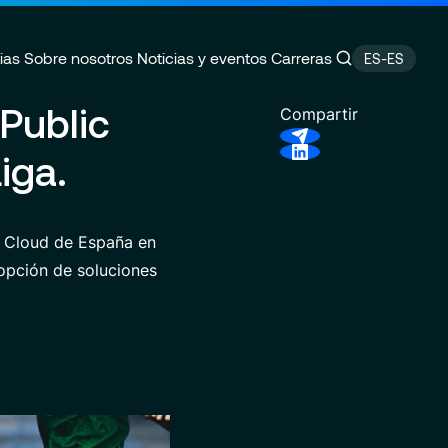
ias
Sobre nosotros
Noticias y eventos
Carreras
ES-ES
Public
Compartir
iga.
Experience
za
 empleo
Data Analytics & AI
Compromisos RSC
idad
excelencia
Finance Transformation
Ubicaciones
c Cloud de España en
dopción de soluciones