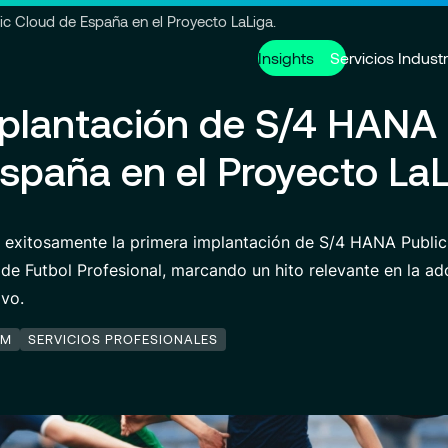
Ir a la cabecera
Ir al contenido principal
Ir al pie de página
c Cloud de España en el Proyecto LaLiga.
Insights
Servicios
Industr
plantación de S/4 HANA 
Servicios
Sobre nosotros
Carreras
spaña en el Proyecto LaL
Modern ERP Cloud System
Quiénes somos
Trabajar con nosotros
Customer 
Gobernan
Ofertas de
Custom Development
VISEO in IBERIA
Cibersegur
Centro de 
o exitosamente la primera implantación de S/4 HANA Publi
Servicios Gestionados
Comunicados de prensa
Contacto
 de Futbol Profesional, m
arcando un hito relevante en la a
ivo.
Socios
EM
SERVICIOS PROFESIONALES