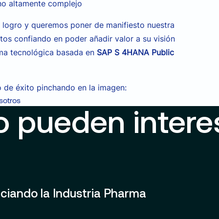
no altamente complejo
 logro y queremos poner de manifiesto nuestra
tos confiando en poder añadir valor a su visión
rma tecnológica basada en
SAP S 4HANA Public
 de éxito pinchando en la imagen:
sotros
o pueden intere
ciando la Industria Pharma