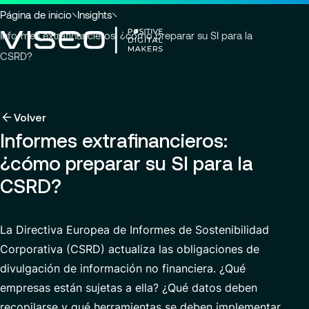
Ir a la cabecera
Ir al contenido principal
Ir al pie de página
Usted
Página de inicio
Insights
está
Informes extrafinancieros: ¿cómo preparar su SI para la
aquí
CSRD?
:
Volver
Volver
Volver
Insights
Aprovechando la tecnología como una poderosa
Sobre nosotros
Volver
Servicios
transformación
Informes extrafinancieros:
Carreras
Industrias
Quiénes somos
¿cómo preparar su SI para la
Sobre nosotros
Ver los servicios
Gobernanza
Trabajar con nosotros
Buscar
Noticias y eventos
CSRD?
Servicios
perspectivas,
Carreras
Compromisos RSC
Ofertas de empleo
páginas
ES-ES
de
Modern ERP Cloud System
VISEO in IBERIA
La
Directiva Europea de Informes de Sostenibilidad
noticias
Corporativa (CSRD)
o
actualiza las obligaciones de
Customer Experience
Centro de excelencia
documentos
divulgación de información no financiera
. ¿Qué
Data Analytics & AI
Ubicaciones
empresas están sujetas a ella? ¿Qué datos deben
Custom Development
Comunicados de prensa
recopilarse y qué
herramientas
se deben implementar