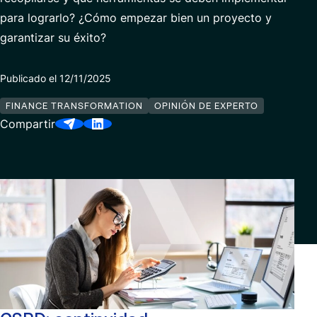
Ciberseguridad
Contacto
para lograrlo? ¿Cómo empezar bien un proyecto y
garantizar su éxito?
Finance Transformation
Servicios Gestionados
Publicado el 12/11/2025
FINANCE TRANSFORMATION
OPINIÓN DE EXPERTO
Compartir
Socios