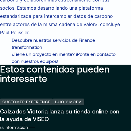
socios. Estamos desarrollando una plataforma
estandarizada para intercambiar datos de carbono
entre actores de la misma cadena de valor», concluye
Paul Pelissier.
Descubre nuestros servicios de Finance
transformation
¿Tiene un proyecto en mente? ¡Ponte en contacto
con nuestros equipos!
Estos contenidos pueden
interesarte
CUSTOMER EXPERIENCE
LUJO Y MODA
Calzados Victoria lanza su tienda online con
la ayuda de VISEO
s información