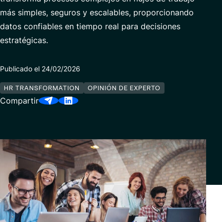
Ciberseguridad
Contacto
más simples, seguros y escalables, proporcionando
datos confiables en tiempo real para decisiones
Finance Transformation
estratégicas.
Servicios Gestionados
Publicado el 24/02/2026
HR TRANSFORMATION
OPINIÓN DE EXPERTO
Socios
Compartir