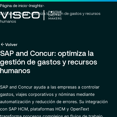
Ir a la cabecera
Ir al contenido principal
Ir al pie de página
Usted
Página de inicio
Insights
está
SAP and Concur: optimiza la gestión de gastos y recursos
aquí
humanos
:
Volver
Volver
Volver
Insights
Aprovechando la tecnología como una poderosa
Sobre nosotros
Volver
Servicios
transformación
SAP and Concur: optimiza la
Carreras
Industrias
Quiénes somos
gestión de gastos y recursos
Sobre nosotros
Ver los servicios
Gobernanza
Trabajar con nosotros
Buscar
Noticias y eventos
humanos
Servicios
perspectivas,
Carreras
Compromisos RSC
Ofertas de empleo
páginas
ES-ES
de
Modern ERP Cloud System
VISEO in IBERIA
SAP and Concur ayuda a las empresas a controlar
noticias
gastos, viajes corporativos y nóminas mediante
o
Customer Experience
Centro de excelencia
documentos
automatización y reducción de errores. Su integración
Data Analytics & AI
Ubicaciones
con SAP HCM, plataformas HCM y OpenText
Custom Development
Comunicados de prensa
transforma procesos complejos en flujos de trabajo