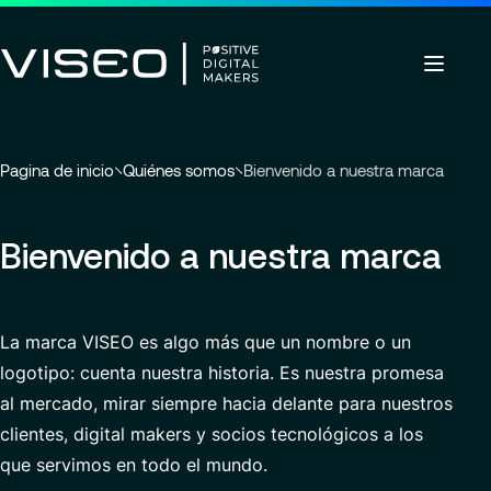
Ir a la cabecera
Ir al contenido principal
Ir al pie de página
Volver
Volver
Volver
Usted
Pagina de inicio
Quiénes somos
Bienvenido a nuestra marca
Insights
Aprovechando la tecnología como una
Sobre nosotros
está
Servicios
poderosa palanca de transformación
Carreras
Industrias
aquí
Quiénes somos
Bienvenido a nuestra marca
Sobre nosotros
:
Ver los servicios
Gobernanza
Trabajar con nosotros
Buscar
Noticias y eventos
Servicios
perspectivas,
Carreras
Compromisos RSC
Ofertas de empleo
páginas
La marca VISEO es algo más que un nombre o un
ES-ES
de
Modern ERP Cloud System
VISEO in IBERIA
logotipo: cuenta nuestra historia. Es nuestra promesa
noticias
o
Customer Experience
Centro de excelencia
al mercado, mirar siempre hacia delante para nuestros
documentos
clientes, digital makers y socios tecnológicos a los
Data Analytics & AI
Ubicaciones
que servimos en todo el mundo.
Custom Development
Comunicados de prensa